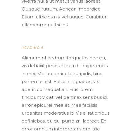
viverra nulla ut metus varius laoreet.
Quisque rutrum. Aenean imperdiet.
Etiam ultricies nisi vel augue. Curabitur
ullamcorper ultricies.
HEADING 6
Alienum phaedrum torquatos nec eu,
vis detraxit periculis ex, nihil expetendis
in mei. Mei an pericula euripidis, hinc
partem ei est. Eos ei nisl graecis, vix
aperiri consequat an. Eius lorem
tincidunt vix at, vel pertinax sensibus id,
error epicurei mea et. Mea facilisis
urbanitas moderatius id. Vis ei rationibus
definiebas, eu qui purto zril laoreet. Ex
error omnium interpretaris pro, alia