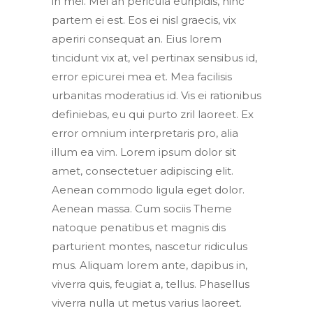
in mei. Mei an pericula euripidis, hinc
partem ei est. Eos ei nisl graecis, vix
aperiri consequat an. Eius lorem
tincidunt vix at, vel pertinax sensibus id,
error epicurei mea et. Mea facilisis
urbanitas moderatius id. Vis ei rationibus
definiebas, eu qui purto zril laoreet. Ex
error omnium interpretaris pro, alia
illum ea vim. Lorem ipsum dolor sit
amet, consectetuer adipiscing elit.
Aenean commodo ligula eget dolor.
Aenean massa. Cum sociis Theme
natoque penatibus et magnis dis
parturient montes, nascetur ridiculus
mus. Aliquam lorem ante, dapibus in,
viverra quis, feugiat a, tellus. Phasellus
viverra nulla ut metus varius laoreet.