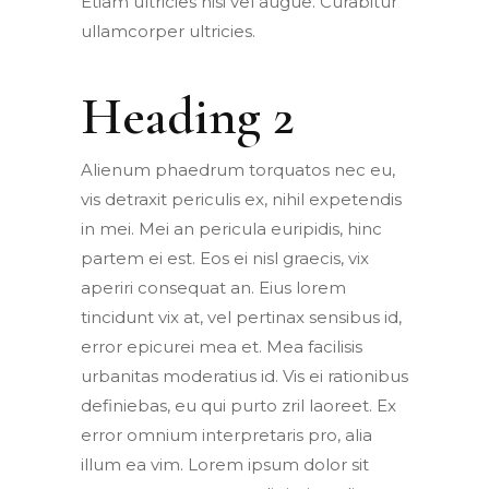
Etiam ultricies nisi vel augue. Curabitur
ullamcorper ultricies.
Heading 2
Alienum phaedrum torquatos nec eu,
vis detraxit periculis ex, nihil expetendis
in mei. Mei an pericula euripidis, hinc
partem ei est. Eos ei nisl graecis, vix
aperiri consequat an. Eius lorem
tincidunt vix at, vel pertinax sensibus id,
error epicurei mea et. Mea facilisis
urbanitas moderatius id. Vis ei rationibus
definiebas, eu qui purto zril laoreet. Ex
error omnium interpretaris pro, alia
illum ea vim. Lorem ipsum dolor sit